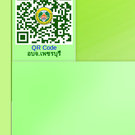
QR Code
อบจ.เพชรบุรี