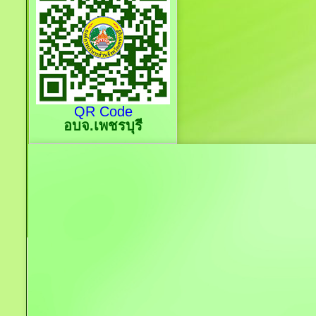
QR Code
อบจ.เพชรบุรี