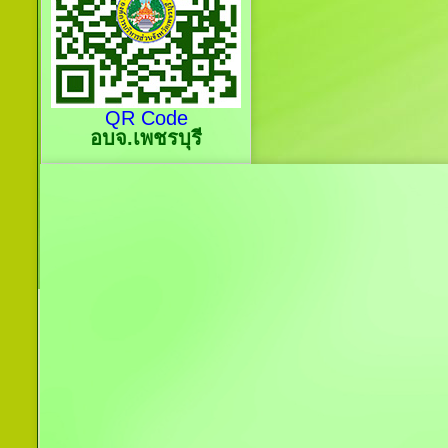
QR Code
อบจ.เพชรบุรี