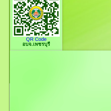
QR Code
อบจ.เพชรบุรี