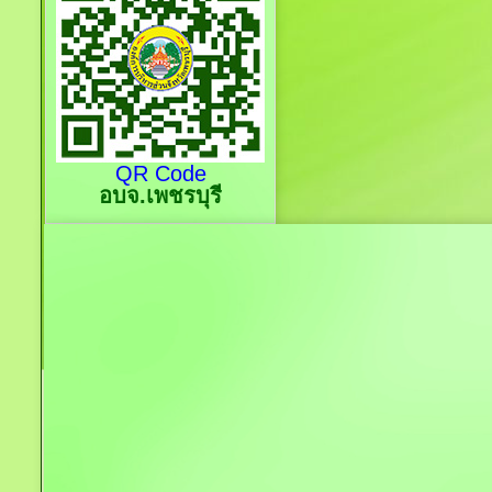
QR Code
อบจ.เพชรบุรี