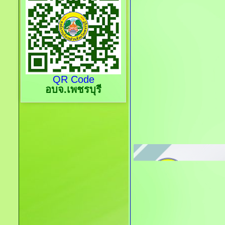
QR Code
อบจ.เพชรบุรี