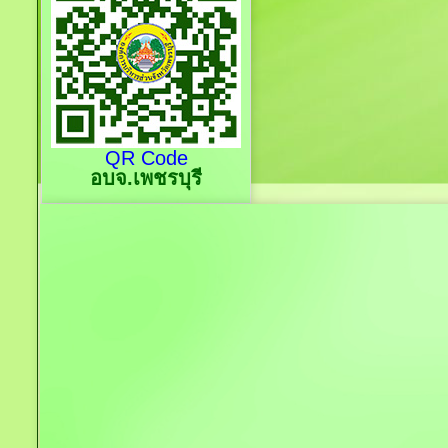
QR Code
อบจ.เพชรบุรี