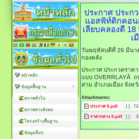
ประกาศ
ประกว
แอสฟัท์ติกคอ
เลียบคลองดี 18 
เม
วันพฤหัสบดีที่ 26 มี
กองคลัง
ประกาศ ประกวดราคาจ
หน้าหลัก
แบบ OVERRLAYÂ ถนนสา
สาม อำเภอเมือง จังหวั
ข้อมูลพื้นฐาน
Attachments:
สภาพทั่วไป
ประกาศ 5.pdf
[ ]
72
สภาพทางสังคม
ราคากลาง 5.pdf
[ ]
3
โครงสร้างพื้นฐาน
ข้อมูลอื่นๆ