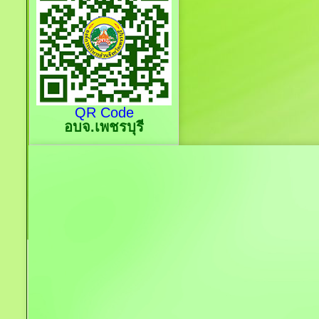
QR Code
อบจ.เพชรบุรี