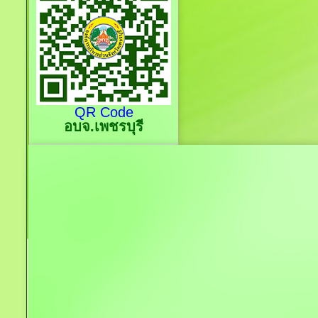
QR Code
อบจ.เพชรบุรี