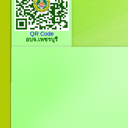
QR Code
อบจ.เพชรบุรี