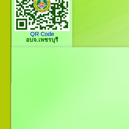
QR Code
อบจ.เพชรบุรี