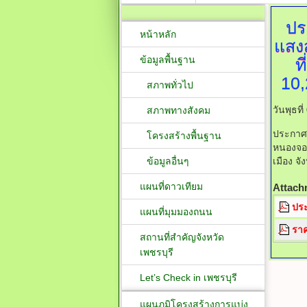
ปร
หน้าหลัก
แสง
ข้อมูลพื้นฐาน
ท
10,
สภาพทั่วไป
วันพุธท
สภาพทางสังคม
ประกาศ
โครงสร้างพื้นฐาน
หนองจอก
ข้อมูลอื่นๆ
เมือง จั
แผนที่ดาวเทียม
Attach
ปร
แผนที่มุมมองถนน
รา
สถานที่สำคัญจังหวัด
เพชรบุรี
Let’s Check in เพชรบุรี
แผนภูมิโครงสร้างการแบ่ง