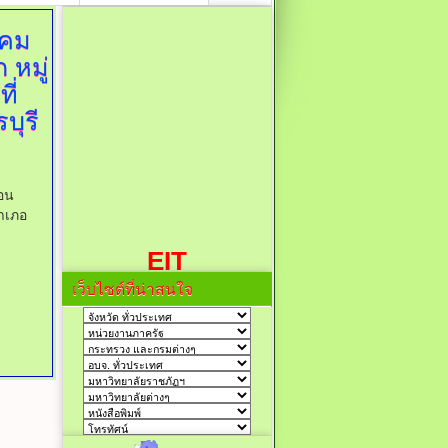
โคม
หมู่
ี่
บุรี
อน
อำเภอ
EIT
เว็บไซต์ที่น่าสนใจ