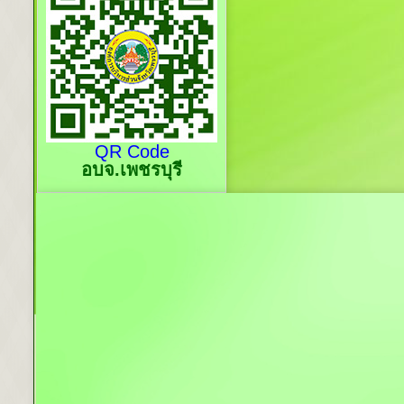
QR Code
อบจ.เพชรบุรี