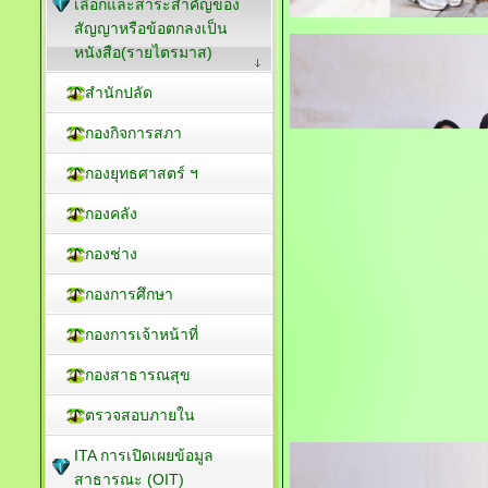
เลือกและสาระสำคัญของ
สัญญาหรือข้อตกลงเป็น
หนังสือ(รายไตรมาส)
สำนักปลัด
กองกิจการสภา
กองยุทธศาสตร์ ฯ
กองคลัง
กองช่าง
กองการศึกษา
กองการเจ้าหน้าที่
กองสาธารณสุข
ตรวจสอบภายใน
ITA การเปิดเผยข้อมูล
สาธารณะ (OIT)