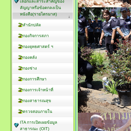
เลือกและสาระสำคัญของ
สัญญาหรือข้อตกลงเป็น
หนังสือ(รายไตรมาส)
สำนักปลัด
กองกิจการสภา
กองยุทธศาสตร์ ฯ
กองคลัง
กองช่าง
กองการศึกษา
กองการเจ้าหน้าที่
กองสาธารณสุข
ตรวจสอบภายใน
ITA การเปิดเผยข้อมูล
สาธารณะ (OIT)