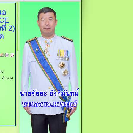
แอ
ACE
ี่ 2)
ัด
IN
ง อำเภอ