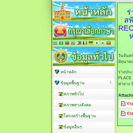
ร
สฟ
RECY
ห
วันจันท
มิถุนาย
หน้าหลัก
ร่างปร
PLACE R
ข้อมูลพื้นฐาน
ท่ายาง จ
สภาพทั่วไป
Attach
ร่า
สภาพทางสังคม
ร่า
โครงสร้างพื้นฐาน
ข้อมูลอื่นๆ