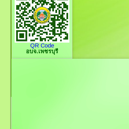
QR Code
อบจ.เพชรบุรี