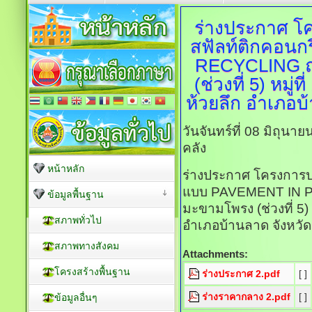
ร่างประกาศ
โค
สฟัลท์ติกคอน
RECYCLING ถ
(ช่วงที่ 5) หมู่
ห้วยลึก อำเภอบ้า
วันจันทร์ที่ 08 มิถุน
คลัง
หน้าหลัก
ร่างประกาศ โครงการป
แบบ PAVEMENT IN P
ข้อมูลพื้นฐาน
มะขามโพรง (ช่วงที่ 5) ห
สภาพทั่วไป
อำเภอบ้านลาด จังหวัดเพ
สภาพทางสังคม
Attachments:
โครงสร้างพื้นฐาน
ร่างประกาศ 2.pdf
[ ]
ร่างราคากลาง 2.pdf
[ ]
ข้อมูลอื่นๆ