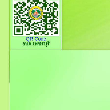
QR Code
อบจ.เพชรบุรี