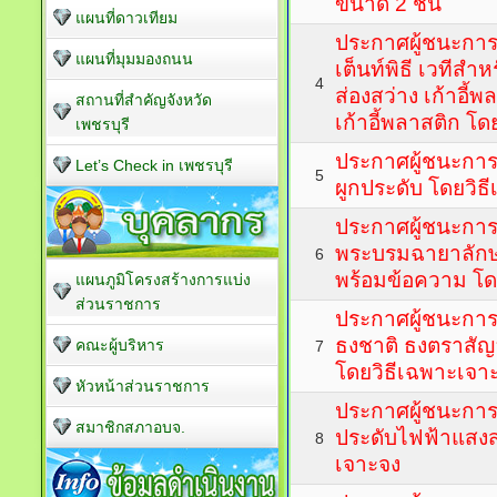
ขนาด 2 ชั้น
แผนที่ดาวเทียม
ประกาศผู้ชนะการ
แผนที่มุมมองถนน
เต็นท์พิธี เวทีส
4
ส่องสว่าง เก้าอี้
สถานที่สำคัญจังหวัด
เก้าอี้พลาสติก โ
เพชรบุรี
ประกาศผู้ชนะการเ
Let’s Check in เพชรบุรี
5
ผูกประดับ โดยวิธ
ประกาศผู้ชนะกา
พระบรมฉายาลักษ
6
พร้อมข้อความ โด
แผนภูมิโครงสร้างการแบ่ง
ส่วนราชการ
ประกาศผู้ชนะการ
ธงชาติ ธงตราสั
คณะผู้บริหาร
7
โดยวิธีเฉพาะเจา
หัวหน้าส่วนราชการ
ประกาศผู้ชนะการ
สมาชิกสภาอบจ.
ประดับไฟฟ้าแสงส
8
เจาะจง