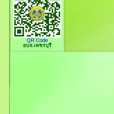
QR Code
อบจ.เพชรบุรี