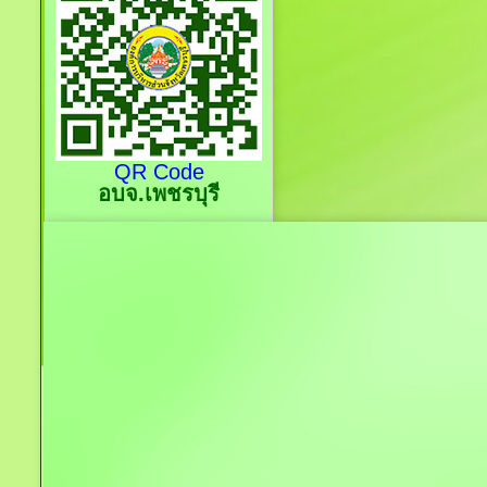
QR Code
อบจ.เพชรบุรี