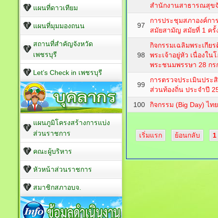
สำนักงานสาธารณสุขจัง
แผนที่ดาวเทียม
การประชุมสภาองค์การบ
97
แผนที่มุมมองถนน
สมัยสามัญ สมัยที่ 1 ครั้ง
สถานที่สำคัญจังหวัด
กิจกรรมเฉลิมพระเกียร
เพชรบุรี
98
พระเจ้าอยู่หัว เนื่องใ
พระชนมพรรษา 28 กร
Let’s Check in เพชรบุรี
การตรวจประเมินประส
99
ส่วนท้องถิ่น ประจำปี 2
100
กิจกรรม (ฺBig Day) ไท
แผนภูมิโครงสร้างการแบ่ง
ส่วนราชการ
เริ่มแรก
ย้อนกลับ
1
คณะผู้บริหาร
หัวหน้าส่วนราชการ
สมาชิกสภาอบจ.