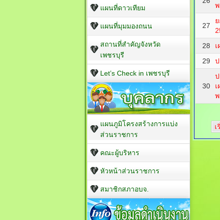
26
พ
แผนที่ดาวเทียม
ย
27
แผนที่มุมมองถนน
2
สถานที่สำคัญจังหวัด
28
เ
เพชรบุรี
29
ป
Let’s Check in เพชรบุรี
ป
30
เ
พ
แผนภูมิโครงสร้างการแบ่ง
เ
ส่วนราชการ
คณะผู้บริหาร
หัวหน้าส่วนราชการ
สมาชิกสภาอบจ.