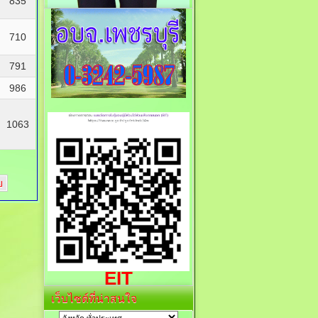
835
710
791
986
1063
ย
EIT
เว็บไซต์ที่น่าสนใจ