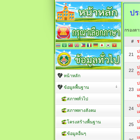
ปร
กรองตาม
#
ร
ป
21
ป
ป
22
ป
หน้าหลัก
ป
ข้อมูลพื้นฐาน
23
เ
พ
สภาพทั่วไป
ป
24
สภาพทางสังคม
เ
ป
โครงสร้างพื้นฐาน
25
เ
ข้อมูลอื่นๆ
เ