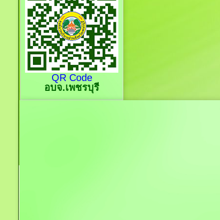
QR Code
อบจ.เพชรบุรี