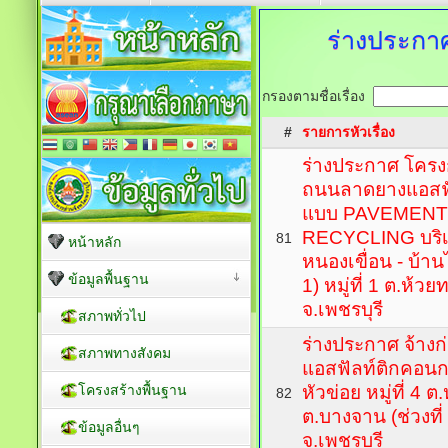
ร่างประกาศ
กรองตามชื่อเรื่อง
#
รายการหัวเรื่อง
ร่างประกาศ โครงก
ถนนลาดยางแอสฟั
แบบ PAVEMENT
RECYCLING บริ
81
หน้าหลัก
หนองเขื่อน - บ้านไ
ข้อมูลพื้นฐาน
1) หมู่ที่ 1 ต.ห้
จ.เพชรบุรี
สภาพทั่วไป
ร่างประกาศ จ้าง
สภาพทางสังคม
แอสฟัลท์ติกคอนก
โครงสร้างพื้นฐาน
หัวข่อย หมู่ที่ 4 ต
82
ต.บางจาน (ช่วงที่ 
ข้อมูลอื่นๆ
จ.เพชรบุรี