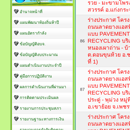
รวย - มะขามโพรง ห
สวรรค์ อ.แก่งกระ
อำนาจหน้าที่
ร่างประกาศ โครงก
แผนพัฒนาท้องถิ่นห้าปี
ถนนลาดยางแอสฟั
แผนอัตรากำลัง
แบบ PAVEMENT
RECYCLING บริ
86
ข้อบัญญัติอบจ.
หนองเผาถ่าน - บ้า
ต.ดอนขุนห้วย อ.ช
ข้อบัญญัติงบประมาณ
ที่ 1)
แผนดำเนินงานประจำปี
ร่างประกาศ โครงก
คู่มือการปฏิบัติงาน
ถนนลาดยางแอสฟั
แบบ PAVEMENT
ผลการดำเนินงานที่ผ่านมา
87
RECYCLING บร
การติดตามประเมินผล
ประดู่ - พุม่วง หม
อ.เขาย้อย จ.เพชรบ
รายงานการประชุมสภา
ร่างประกาศ โครงก
รายงานฐานะทางการเงิน
ถนนลาดยางแอสฟั
รายงานการกำกับติดตาม