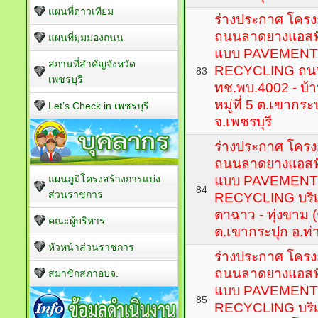
แผนที่ดาวเทียม
ร่างประกาศ โครงก
ถนนลาดยางแอสฟั
แผนที่มุมมองถนน
แบบ PAVEMENT
สถานที่สำคัญจังหวัด
RECYCLING ถน
83
เพชรบุรี
ทช.พบ.4002 - บ้
หมู่ที่ 5 ต.เขากระ
Let’s Check in เพชรบุรี
จ.เพชรบุรี
ร่างประกาศ โครงก
ถนนลาดยางแอสฟั
แผนภูมิโครงสร้างการแบ่ง
แบบ PAVEMENT
84
ส่วนราชการ
RECYCLING บร
ตาฉาว - ทุ่งขาม (ช่
คณะผู้บริหาร
ต.เขากระปุก อ.ท่า
หัวหน้าส่วนราชการ
ร่างประกาศ โครงก
ถนนลาดยางแอสฟั
สมาชิกสภาอบจ.
แบบ PAVEMENT
85
RECYCLING บร