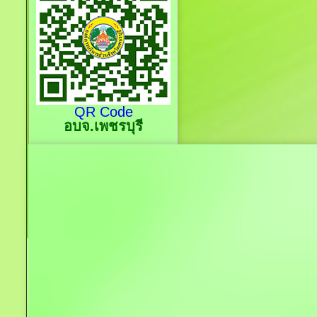
QR Code
อบจ.เพชรบุรี