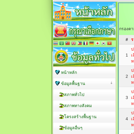
กรองตาม
#
ร
ป
1
เ
ห
ป
หน้าหลัก
2
เ
ห
ข้อมูลพื้นฐาน
ป
สภาพทั่วไป
3
เ
ห
สภาพทางสังคม
ป
โครงสร้างพื้นฐาน
4
เ
ห
ข้อมูลอื่นๆ