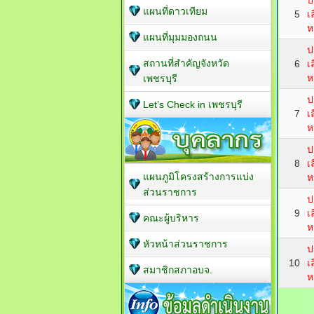
ป
แผนที่ดาวเทียม
5
เ
ห
แผนที่มุมมองถนน
ป
สถานที่สำคัญจังหวัด
6
เ
ห
เพชรบุรี
ป
Let’s Check in เพชรบุรี
7
เ
ห
ป
8
เ
แผนภูมิโครงสร้างการแบ่ง
ห
ส่วนราชการ
ป
9
เ
คณะผู้บริหาร
ห
หัวหน้าส่วนราชการ
ป
10
เ
สมาชิกสภาอบจ.
ห