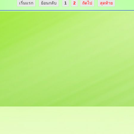
เริ่มแรก
ย้อนกลับ
1
2
ถัดไป
สุดท้าย