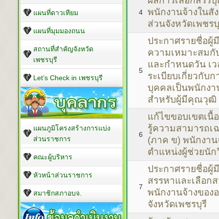
ผลการเลือกสรรบุค
พนักงานจ้างในสัง
4
แผนที่ดาวเทียม
ส่วนจังหวัดเพชรบุ
แผนที่มุมมองถนน
ประกาศรายชื่อผู้
สถานที่สำคัญจังหวัด
ความเหมาะสมกับ
เพชรบุรี
และกำหนดวัน เว
5
ระเบียบเกี่ยวกับก
Let’s Check in เพชรบุรี
บุคคลเป็นพนักงา
สำหรับผู้มีคุณวุฒิ
แก้ไขขอบเขตเนื
รู้ความสามารถเ
แผนภูมิโครงสร้างการแบ่ง
6
ส่วนราชการ
(ภาค ข) พนักงาน
ตำแหน่งผู้ช่วยนั
คณะผู้บริหาร
ประกาศรายชื่อผู้ม
หัวหน้าส่วนราชการ
สรรหาและเลือกสร
7
พนักงานจ้างของอ
สมาชิกสภาอบจ.
จังหวัดเพชรบุรี