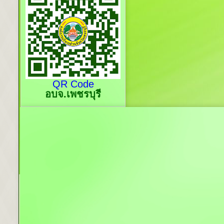
QR Code
อบจ.เพชรบุรี