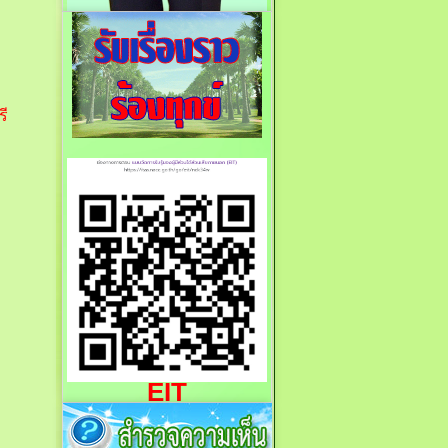
รี
EIT