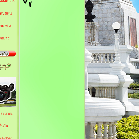
ององค์การ
นับสนุน
คม พ.ศ.
ฐอย่าง
บประมาณ
ิ่นใน
สพระราช