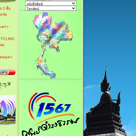
 2 ชั้น
หวัด
เครา -
ECYCLING
หลม
 ดอนเตา