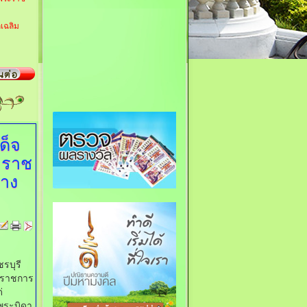
เฉลิม
ด็จ
าราช
าง
รบุรี
ษาราชการ
่
พระบิดา