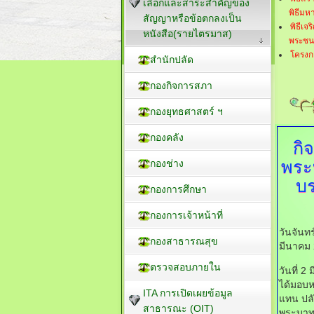
เลือกและสาระสำคัญของ
พิธีมห
สัญญาหรือข้อตกลงเป็น
พิธีเ
หนังสือ(รายไตรมาส)
พระชนม
โครงกา
สำนักปลัด
กองกิจการสภา
กองยุทธศาสตร์ ฯ
กองคลัง
กิ
พระ
กองช่าง
บ
กองการศึกษา
กองการเจ้าหน้าที่
วันจันท
กองสาธารณสุข
มีนาคม 
ตรวจสอบภายใน
วันที่ 
ได้มอบห
ITA การเปิดเผยข้อมูล
แทน ปลั
สาธารณะ (OIT)
พระบาท